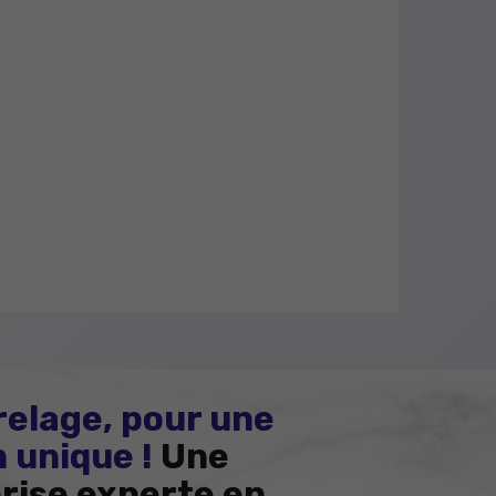
relage, pour une
 unique !
Une
rise experte en