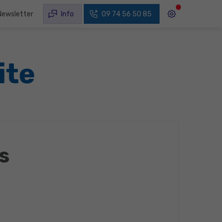
Newsletter
Info
09 74 56 50 85
ite
s