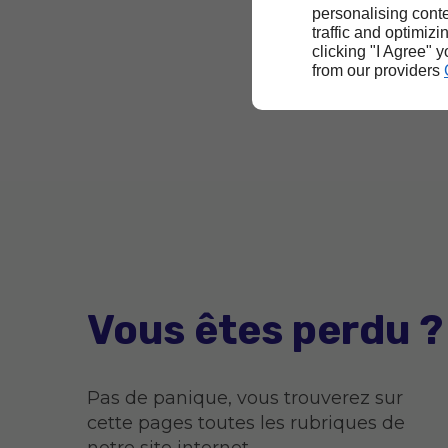
personalising conte
traffic and optimizi
clicking "I Agree" 
from our providers
Vous êtes perdu ?
Pas de panique, vous trouverez sur
cette pages toutes les rubriques de
notre site internet.​​