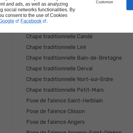
Customize
Chape traditionnelle Clisson
nt and ads, as well as analyzing
ng social networks functionalities. By
Chape traditionnelle Angers
you consent to the use of Cookies
Google
Facebook
.
Chape traditionnelle Ancenis-Saint-Géréon
Chape traditionnelle Candé
Chape traditionnelle Liré
Chape traditionnelle Bain-de-Bretagne
Chape traditionnelle Derval
Chape traditionnelle Nort-sur-Erdre
Chape traditionnelle Petit-Mars
Pose de faïence Saint-Herblain
Pose de faïence Clisson
Pose de faïence Angers
Pose de faïence Ancenis-Saint-Géréon