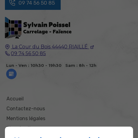
09 74 56 50 85
La Cour du Bois
44440
RIAILLÉ
09 74 56 50 85
Lun - Ven : 10h30 - 19h30
Sam : 8h - 12h
Accueil
Contactez-nous
Mentions légales
Plan du site