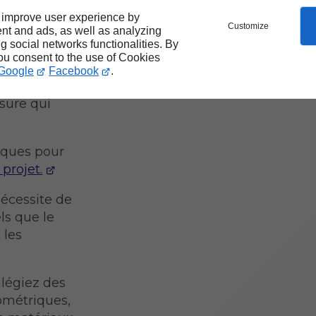
 improve user experience by
Customize
nt and ads, as well as analyzing
êtement
ng social networks functionalities. By
n, faites
you consent to the use of Cookies
r une pose
Google
Facebook
.
n notre
sure qui
iques pour
 projet.
nécessite de
ls que le
 les
ilégiez des
ométriques,