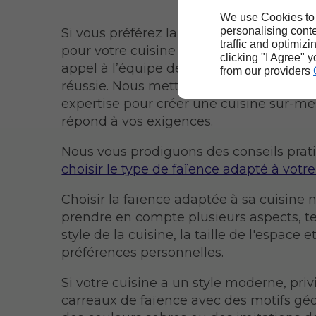
We use Cookies to
personalising conte
Si vous préférez la faïence comme rev
traffic and optimizi
pour votre cuisine à Ancenis-Saint-Géréo
clicking "I Agree" 
appel à l’équipe de Sylvain Poissel, pou
from our providers
réussie. Nous mettons à votre dispositio
expertise pour créer une cuisine sur-me
répond à vos exigences.
Nous vous prodiguons des conseils prat
choisir le type de faïence adapté à votre
Choisir la faïence adaptée à sa cuisine 
prendre en compte plusieurs aspects, te
style de la cuisine, la taille de l'espace et
préférences personnelles.
Si votre cuisine a un style moderne, priv
carreaux de faïence avec des motifs gé