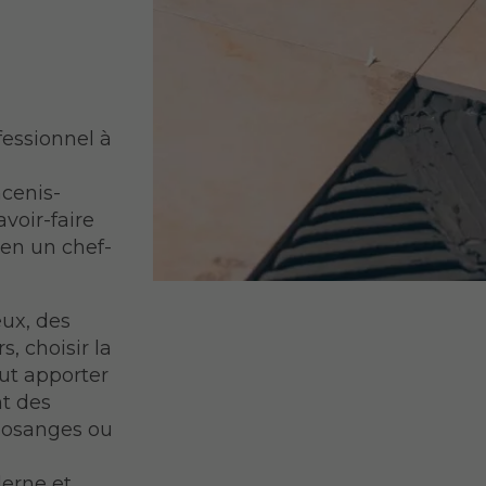
fessionnel à
cenis-
voir-faire
 en un chef-
ux, des
s, choisir la
t apporter
nt des
 losanges ou
erne et