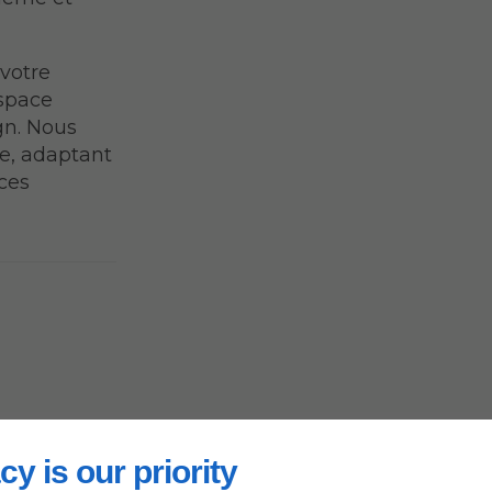
 votre
espace
ign. Nous
e, adaptant
ces
-
cy is our priority