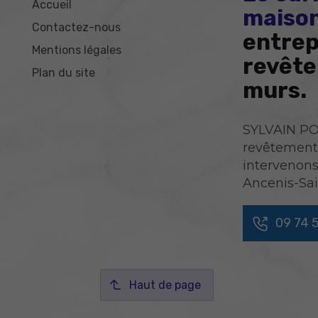
Accueil
maison
Contactez-nous
entrep
Mentions légales
revête
Plan du site
murs.
SYLVAIN POI
revêtement 
intervenons
Ancenis-Sai
09 74 
Haut de page