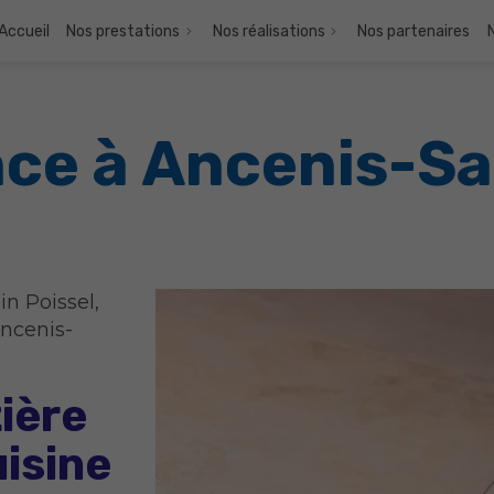
Accueil
Nos prestations
Nos réalisations
Nos partenaires
nce à Ancenis-S
in Poissel,
Ancenis-
ière
uisine