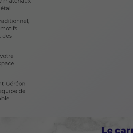
de matériaux
étal.
raditionnel,
 motifs
t des
 votre
espace
int-Géréon
’équipe de
ble.
Le car