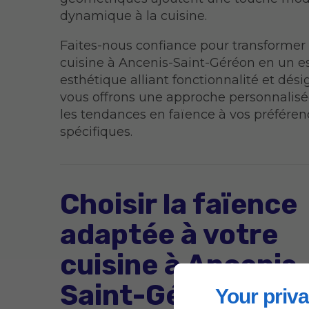
dynamique à la cuisine.
Faites-nous confiance pour transformer
cuisine à Ancenis-Saint-Géréon en un 
esthétique alliant fonctionnalité et dés
vous offrons une approche personnalisé
les tendances en faïence à vos préféren
spécifiques.
Choisir la faïence
adaptée à votre
cuisine à Ancenis
Saint-Géréon
Your priva