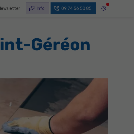
Newsletter
Info
09 74 56 50 85
aint-Géréon